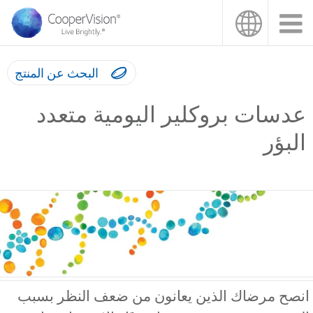
اوز
ى
محتوى
رئيسي
البحث عن المنتج
عدسات بروكلير اليومية متعدد
البؤر
نصح مرضاك الذين يعانون من ضعف النظر بسبب