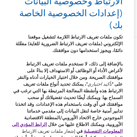
الارتباط وخصوصية البيانات
(إعدادات الخصوصية الخاصة
بك)
تكون ملفات تعريف الارتباط اللازمة لتشغيل موقعنا
الإلكتروني (ملفات تعريف الارتباط الضرورية للغاية) مفعّلة
Learn
Learn
Learn
Learn
Learn
دائمًا، ويجوز استخدامها دون موافقتك.
more
more
more
more
more
about
about
about
about
about
بالإضافة إلى ذلك، لا نستخدم ملفات تعريف الارتباط
2012
2012-
أفضل
Silmo
جوائز
لأغراض الأداء أو الوظائف أو الاستهداف إلا بناءً على
Manufacturing
2010
مصنع
d’Or
هيرميس
Leadership
Top
للعدسات
best
الإبداعية
موافقتك الصريحة. ومن خلال اختيار الخيارات أدناه والنقر
100
Workplaces
اللاصقة
product
على "
تأكيد اختياري
"، يمكنك تحديد أنواع ملفات تعريف
(ML
in
خلال
award
الرئيسية
شروط الخدمة
الارتباط هذه وأنشطة المعالجة المرتبطة بها التي ترغب في
100)
the
العام
with
منتجاتنا
موقع المستهلك
السماح بها. ويمكنك أيضًا تحديث تفضيلاتك أو سحب
MyDay™
Bay
Award
موافقتك في أي وقت باستخدام هذه الإعدادات. وقد اتخذنا
وظائف شاغرة
سياسة ملفات تعريف الارتباط
Area
تدابير أمنية خاصة لنقل البيانات إلى مقدمي خدماتنا
خريطة الموقع
عبارة الحث على اتخاذ إجراء:
الموجودين خارج الاتحاد الأوروبي/المنطقة الاقتصادية
إدارة تفضيلات ملفات تعريف
سياسة الخصوصية
الارتباط
الأوروبية، ويمكنك الاطلاع عليها من خلال
الرابط المؤدي إلى
المعلومات التفصيلية
في
إشعار ملفات تعريف الارتباط