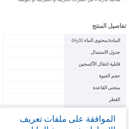
تفاصيل المنتج
المادة/محتوى الماء (H
O)
2
جدول الاستبدال
قابلية انتقال الأكسجين
حجم العبوة
منحنى القاعدة
القطر
القوة الكروية
الموافقة على ملفات تعريف
القوة الإضافية