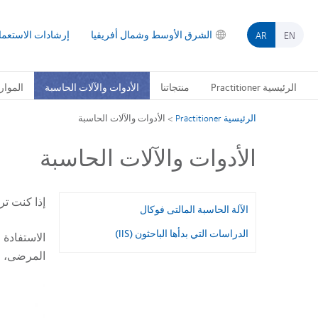
جاوز
لى
الشرق الأوسط وشمال أفريقيا
إرشادات الاستعما
لمحتوى
EN
AR
لرئيسي
الرئيسية Practitioner
منتجاتنا
الأدوات والآلات الحاسبة
الموار
الرئيسية Practitioner
>
الأدوات والآلات الحاسبة
الأدوات والآلات الحاسبة
إذا كنت ت
الآلة الحاسبة المالتى فوكال
الدراسات التي بدأها الباحثون (IIS)
الاستفادة 
المرضى، وك