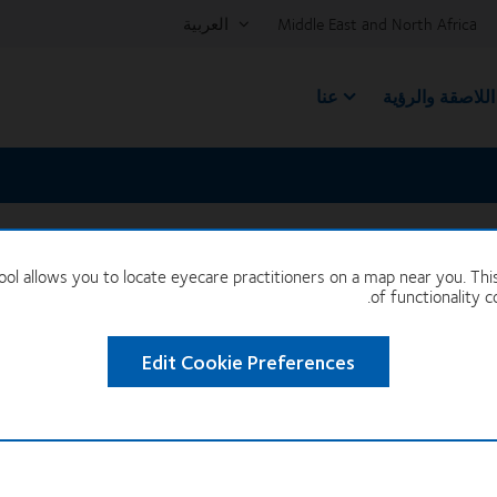
Middle East and North Africa
العربية
للاصقة والرؤية
عنا
ol allows you to locate eyecare practitioners on a map near you. Thi
Fin
of functionality c
Edit Cookie Preferences
الجوائز