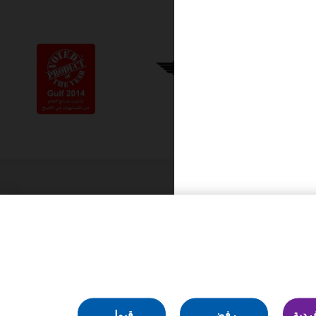
Learn
more
about
جوائز
هيرميس
الإبداعية
عبارة الحث على اتخاذ إجراء: إدارة تفضيلات
ملفات تعريف الارتباط
ردية
رفض
قبول