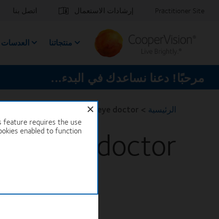
جاوز
Practitioner Site
إرشادات الاستعمال
اتصل بنا
لى
لمحتوى
لرئيسي
منتجاتنا
العدسات ا
مرحبًا! دعنا نساعدك في البدء...
الرئيسية
>
Find an eye doctor
s feature requires the use
d an eye doctor
ookies enabled to function.