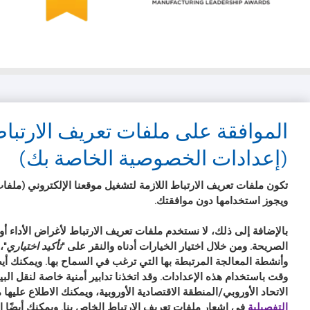
about
2010
2012
Top
Manufacturing
Workplaces
Leadership
in
100
the
(ML
Bay
100)
Area
Award
منتجاتنا
عنا
الموافقة على ملفات تعريف الارتبا
قسم تقنية العدسات اللاصقة
الوظائف
(إعدادات الخصوصية الخاصة بك)
اتصل بنا
أنباء
تكون ملفات تعريف الارتباط اللازمة لتشغيل موقعنا الإلكتروني (ملفات ت
العدسات اللاصقة والرؤية
ويجوز استخدامها دون موافقتك.
مرتدي عدسات جديد
مرتدي عدسات يتمتع بالخبرة
بالإضافة إلى ذلك، لا نستخدم ملفات تعريف الارتباط لأغراض الأداء أو 
الصريحة. ومن خلال اختيار الخيارات أدناه والنقر على "
تأكيد اختياري
"،
وأنشطة المعالجة المرتبطة بها التي ترغب في السماح بها. ويمكنك أ
وقت باستخدام هذه الإعدادات. وقد اتخذنا تدابير أمنية خاصة لنقل ال
الاتحاد الأوروبي/المنطقة الاقتصادية الأوروبية، ويمكنك الاطلاع عليها
التفصيلية
في
إشعار ملفات تعريف الارتباط الخاص بنا
. ويمكنك أيضًا