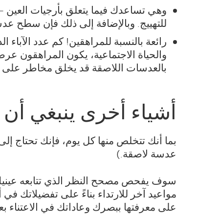
وهي تساعدك فيما يتعلق بأرجيات العين -
للتهييج. وبالإضافة إلى ذلك فإن سطح عد
رائعة بالنسبة للمراهقين! كم عدد الآباء ا
والحياة الاجتماعية، يكون المراهقون عرض
بالعدسات اللاصقة قد يخلق مخاطر على عي
أشياء أخرى ينبغي أن 
عدسة لاصقة.)
سوف يفحص مصحح النظر الذي تتابعه عينيك ل
مواعيد آخر للارتداء بناءً على تفضيلاتك في أ
على معرفتها ببصرك وعاداتك في الاعتناء بعي