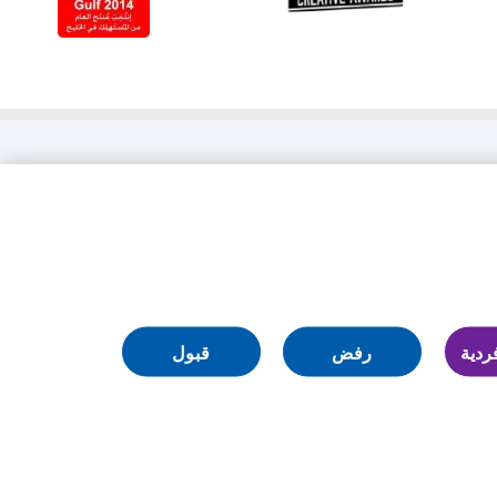
about
جوائز
هيرميس
الإبداعية
عبارة الحث على اتخاذ إجراء: إدارة تفضيلات
ملفات تعريف الارتباط
ردية
رفض
قبول