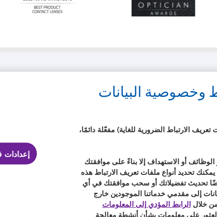
مصنع
d’Or
للعدسات
best
اللاصقة
product
خلال
award
العام
with
MyDay™
Legal
ط وخصوصية البيانات
شروط الخدمة
سياسة الخصوصية
سياسة ملفات تعريف الارتباط
عريف الارتباط الضرورية للغاية) مفعّلة دائمًا،
إعدادات ف
الوظائف أو الاستهداف إلا بناءً على موافقتك
 يمكنك تحديد أنواع ملفات تعريف الارتباط هذه
يضًا تحديث تفضيلاتك أو سحب موافقتك في أي
بيانات إلى مقدمي خدماتنا الموجودين خارج
 من خلال
الرابط المؤدي إلى المعلومات
 العثور على معلومات بشأن أنشطة معالجة