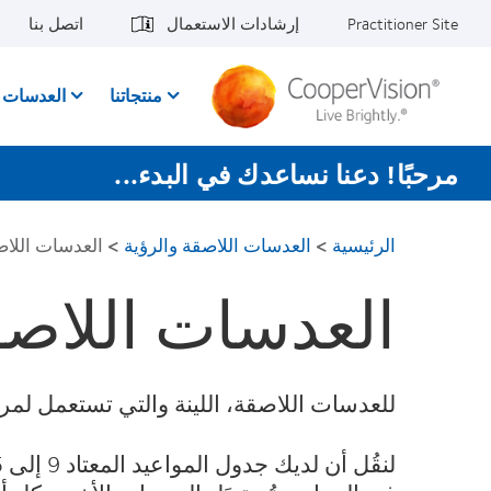
جاوز
Practitioner Site
إرشادات الاستعمال
اتصل بنا
لى
لمحتوى
لرئيسي
منتجاتنا
العدسات ا
مرحبًا! دعنا نساعدك في البدء...
الرئيسية
>
العدسات اللاصقة والرؤية
>
العدسات اللاص
العدسات اللاصق
للعدسات اللاصقة، اللينة والتي تستعمل لمرة