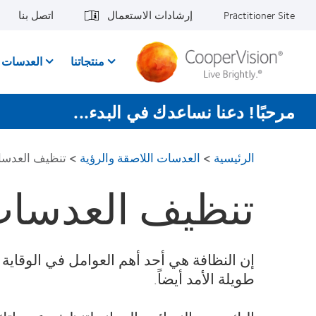
جاوز
Practitioner Site
إرشادات الاستعمال
اتصل بنا
لى
لمحتوى
لرئيسي
منتجاتنا
العدسات ا
مرحبًا! دعنا نساعدك في البدء...
الرئيسية
>
العدسات اللاصقة والرؤية
>
تنظيف العدسا
تنظيف العدسات
إن النظافة هي أحد أهم العوامل في الوقاي
طويلة الأمد أيضاً.