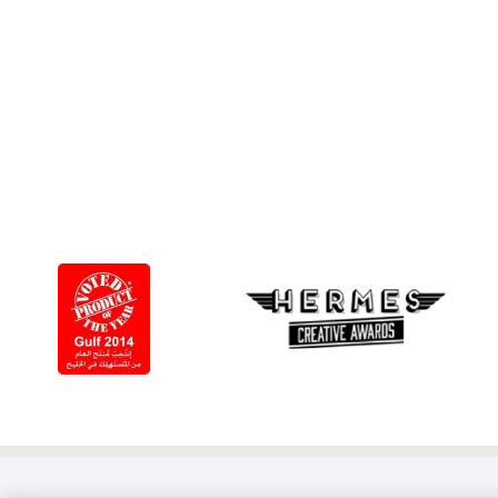
Learn
more
about
جوائز
هيرميس
الإبداعية