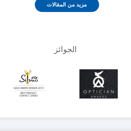
مزيد من المقالات
الجوائز
Learn
Learn
more
more
about
about
أفضل
Silmo
مصنع
d’Or
للعدسات
best
اللاصقة
product
خلال
award
العام
with
MyDay™