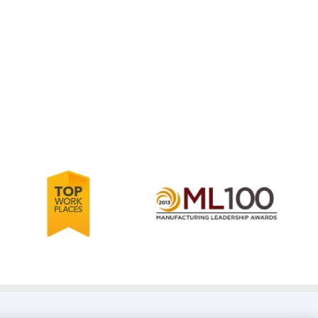
Learn
more
Learn
about
more
2012-
about
2010
2012
Top
Manufacturing
Workplaces
Leadership
in
100
the
(ML
Bay
100)
Area
Award