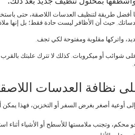
اشطفها بمحلول تنظيف جديد بعد ذلك.
أفضل طريقة لتنظيف العدسات اللاصقة، حتى باستخدا
اتك. حيث أن الأظافر ليست حادة فقط؛ بل إنها ملاذاً
د، واتركها مقلوبة ومفتوحة لكي تجف.
على شوائب أو ميكروبات. كذلك لا تترك علبتك بالقرب 
ى نظافة العدسات اللاصق
إلى أوعية أصغر بغرض السفر أو التخزين، فهذا يمكن 
محكم، وتجنب ملامستها للأسطح أو الأشياء أثناء است